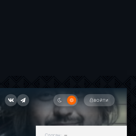
ВОЙТИ
Слоган:
—