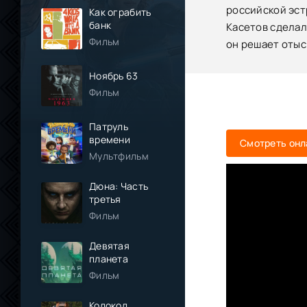
российской эст
Как ограбить
банк
Касетов сделал
Фильм
он решает отыс
Ноябрь 63
Фильм
Патруль
времени
Смотреть онл
Мультфильм
Дюна: Часть
третья
Фильм
Девятая
планета
Фильм
Колокол