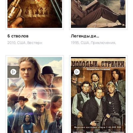
6 стволов
Легенды дикого запада
2010, США,
Вестерн
1995, США,
Приключения,