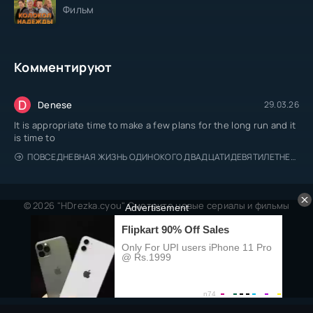
Фильм
Комментируют
D
Denese
29.03.26
It is appropriate time to make a few plans for the long run and it
is time to
ПОВСЕДНЕВНАЯ ЖИЗНЬ ОДИНОКОГО ДВАДЦАТИДЕВЯТИЛЕТНЕГО АВАНТЮРИСТА
© 2026 "HDrezka.cyou" Смотрите новые сериалы и фильмы
онлайн.
Все права защищены, берегитесь пиратов.
Правообладателям