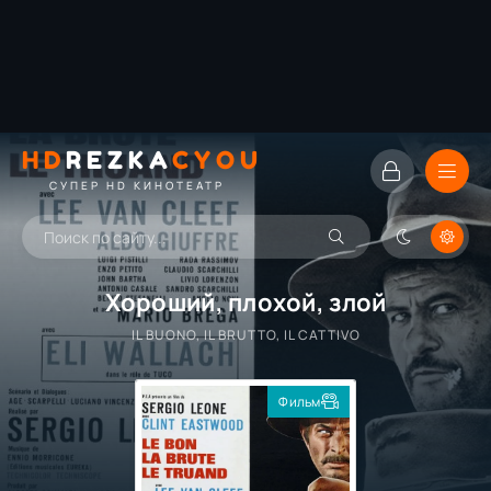
HD
REZKA
CYOU
СУПЕР HD КИНОТЕАТР
Хороший, плохой, злой
IL BUONO, IL BRUTTO, IL CATTIVO
Фильм