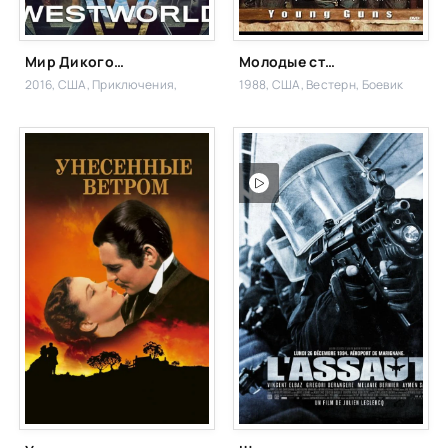
Мир Дикого Запада
Молодые стрелки
2016, США,
Приключения,
1988, США,
Вестерн, Боевик