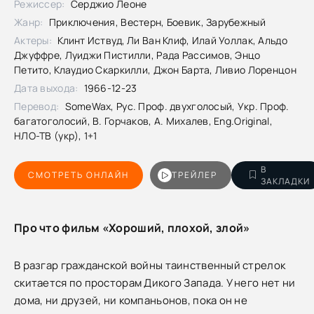
Режиссер:
Серджио Леоне
Жанр:
Приключения, Вестерн, Боевик, Зарубежный
Актеры:
Клинт Иствуд, Ли Ван Клиф, Илай Уоллак, Альдо
Джуффре, Луиджи Пистилли, Рада Рассимов, Энцо
Петито, Клаудио Скаркилли, Джон Барта, Ливио Лоренцон
Дата выхода:
1966-12-23
Перевод:
SomeWax, Рус. Проф. двухголосый, Укр. Проф.
багатоголосий, В. Горчаков, А. Михалев, Eng.Original,
НЛО-ТВ (укр), 1+1
В
СМОТРЕТЬ ОНЛАЙН
ТРЕЙЛЕР
ЗАКЛАДКИ
Про что фильм «Хороший, плохой, злой»
В разгар гражданской войны таинственный стрелок
скитается по просторам Дикого Запада. У него нет ни
дома, ни друзей, ни компаньонов, пока он не