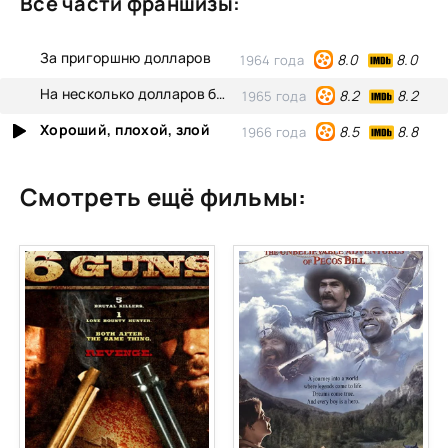
Все части франшизы:
За пригоршню долларов
8.0
8.0
1964 года
На несколько долларов больше
8.2
8.2
1965 года
Хороший, плохой, злой
8.8
8.5
1966 года
Смотреть ещё фильмы: